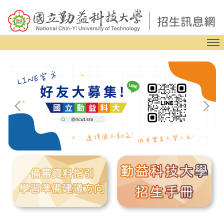
跳
到
主
要
內
容
區