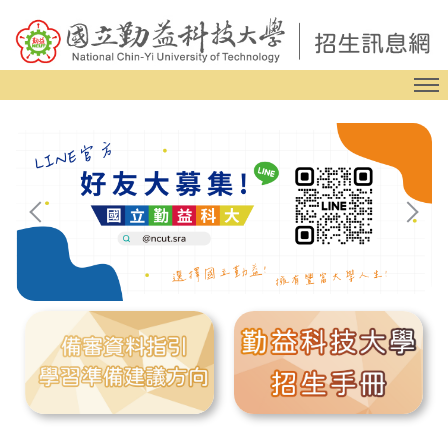
跳
到
主
要
內
容
區